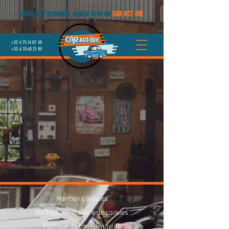
Sortez de l'ordinaire, roulez avec du
CAR-ACT-ERE
+33 6 75 14 07 40
+33 6 70 60 21 89
Mentions légales
Politique en matière de cookies
Politique de confidentialité